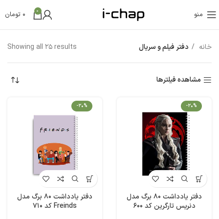
0
منو
0
تومان
خانه
دفتر فیلم و سریال
Showing all 25 results
مشاهده فیلترها
-20%
-20%
دفتر یادداشت 80 برگ مدل
دفتر یادداشت 80 برگ مدل
دنریس تارگرین کد 600
Freinds کد 710