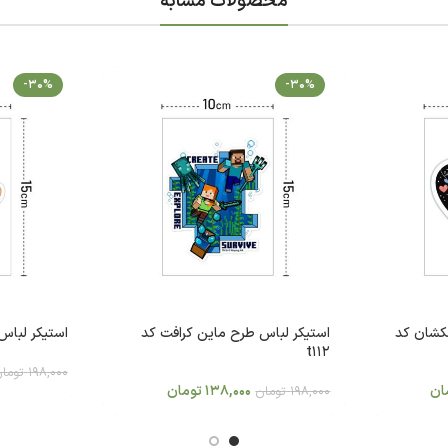
محصولات مشابه
-30%
-30%
کشان کد
استیکر لباس طرح ماین کرافت کد
استیکر لباس 
t112
198,000
توما
ان
138,000
تومان
198,000
تومان