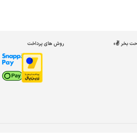
احت بخر ✌️»
روش های پرداخت