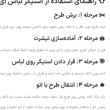
👕 راهنمای استفاده از استیکر لباس آی
✂️ مرحله ۱: برش طرح
ابتدا طرح مورد نظر را با دقت برش دهید. برای داشتن نتیجه بهتر، دور طرح را
🧺 مرحله ۲: آماده‌سازی تیشرت
قبل از انتقال طرح، محل چاپ را اتو بزنید تا سطح پارچه کاملاً صاف، خشک 
🎯 مرحله ۳: قرار دادن استیکر روی لباس
لایه رویی کاغذ ترنسفر را به‌آرامی جدا کرده و طرح را در محل دلخواه روی تیشر
🔥 مرحله ۴: انتقال طرح با اتو
یک برگ کاغذ روغنی روی طرح قرار دهید؛ توجه داشته باشید سمت نرم کاغذ رو
سپس اتو را با فشار یکنواخت روی محل چاپ حرکت دهید. از اتو کشیدن روی کل