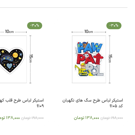
-30%
-30%
استیکر لباس طرح سگ های نگهبان
استیکر لباس طرح قلب که
کد t105
t109
138,000
تومان
138,000
توم
198,000
تومان
198,000
تومان