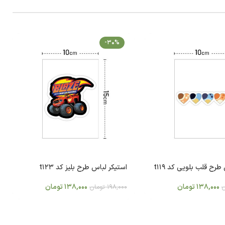
-30%
طرح قلب بلویی کد t119
استیکر لباس طرح بلیز کد t123
138,000
تومان
138,000
تومان
ن
198,000
تومان