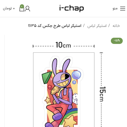
0
منو
0
تومان
خانه
استیکر لباس
استیکر لباس طرح جکس کد t135
-15%