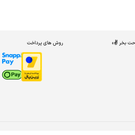
احت بخر ✌️»
روش های پرداخت