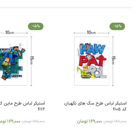
-15%
-15%
استیکر لباس طرح سگ های نگهبان
استیکر لباس طرح ماین کر
کد t105
t112
169,000
تومان
169,000
توم
198,000
تومان
198,000
تومان