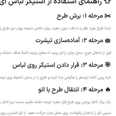
👕 راهنمای استفاده از استیکر لباس آی
✂️ مرحله ۱: برش طرح
ابتدا طرح مورد نظر را با دقت برش دهید. برای داشتن نتیجه بهتر، دور طرح را
🧺 مرحله ۲: آماده‌سازی تیشرت
قبل از انتقال طرح، محل چاپ را اتو بزنید تا سطح پارچه کاملاً صاف، خشک 
🎯 مرحله ۳: قرار دادن استیکر روی لباس
لایه رویی کاغذ ترنسفر را به‌آرامی جدا کرده و طرح را در محل دلخواه روی تیشر
🔥 مرحله ۴: انتقال طرح با اتو
یک برگ کاغذ روغنی روی طرح قرار دهید؛ توجه داشته باشید سمت نرم کاغذ رو
سپس اتو را با فشار یکنواخت روی محل چاپ حرکت دهید. از اتو کشیدن روی کل