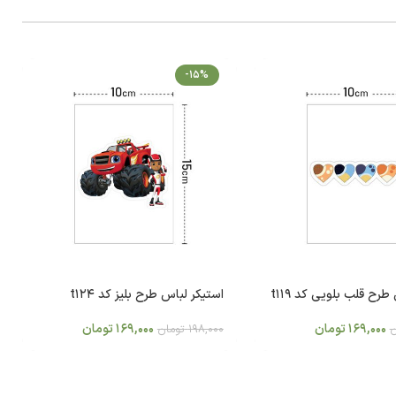
-15%
طرح قلب بلویی کد t119
استیکر لباس طرح بلیز کد t124
169,000
تومان
169,000
تومان
ن
198,000
تومان