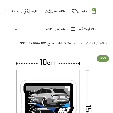
0
0
تومان
علاقه مندی
مقایسه
ورود / ثبت نام
خانه
فروشگاه
دسته بندی کالاها
خانه
استیکر لباس
استیکر لباس طرح bmw m3 کد t232
-15%