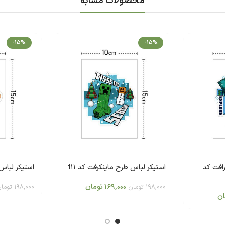
محصولات مشابه
-15%
-15%
افت کد
استیکر لباس طرح ماینکرفت کد t11
استیکر لباس 
169,000
تومان
198,000
تومان
198,000
توما
ان