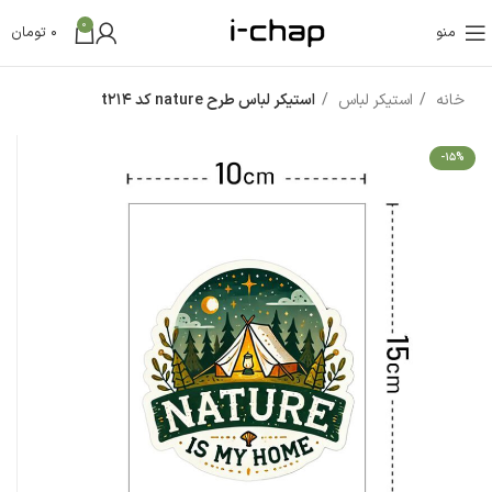
0
منو
0
تومان
خانه
استیکر لباس
استیکر لباس طرح nature کد t214
-15%