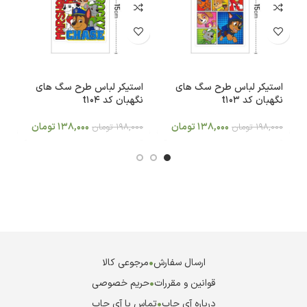
استیکر لباس طرح سگ های
استیکر لباس طرح سگ های
ا
نگهبان کد t103
نگهبان کد t104
نگ
138,000
تومان
138,000
تومان
198,000
تومان
198,000
تومان
0
ارسال سفارش
•
مرجوعی کالا
قوانین و مقررات
•
حریم خصوصی
درباره آی چاپ
•
تماس با آی چاپ