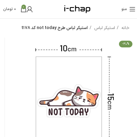
0
منو
0
تومان
خانه
استیکر لباس
استیکر لباس طرح not today کد t178
-30%