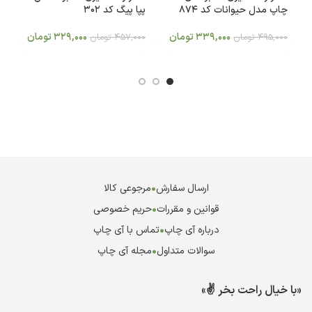
چاپ مدل حیوانات کد ۸۷۴
پپا پیگ کد 302
بر
339,000
تومان
329,000
تومان
495,000
تومان
457,000
تومان
0
ارسال سفارش
•
مرجوعی کالا
قوانین و مقررات
•
حریم خصوصی
درباره آی چاپ
•
تماس با آی چاپ
سوالات متداول
•
مجله آی چاپ
«با خیال راحت بخر ✌️»