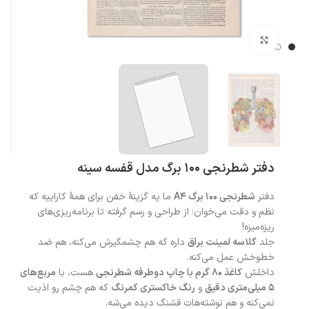
بزرگنمایی تصویر
دفتر شطرنجی 100 برگ مدل قفسه سینه
دفتر
شطرنجی 100 برگ A4
ما یه گزینهٔ خفن برای همهٔ کاراییه که
نظم و دقت می‌خوان؛ از طراحی و رسم گرفته تا برنامه‌ریزی‌های
ریزه‌میزه!
جلد
گلاسه لمینت براق
داره که هم چشمگیرش می‌کنه، هم ضد
خط‌وخش عمل می‌کنه.
داخلش
کاغذ ۸۰ گرم با چاپ دوطرفه شطرنجی
هست، با
مربع‌های
۵ میلی‌متری دقیق
و
رنگ خاکستری کمرنگ
که هم چشم رو اذیت
نمی‌کنه و هم نوشته‌هات قشنگ دیده می‌شه.