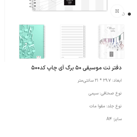
بزرگنمایی تصویر
دفتر نت موسیقی 50 برگ آی چاپ کد500
ابعاد: 29.7 * 21 سانتی‌متر
نوع صحافی: سیمی
نوع جلد: مقوا مات
سایز: A4