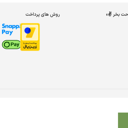
احت بخر ✌️»
روش های پرداخت