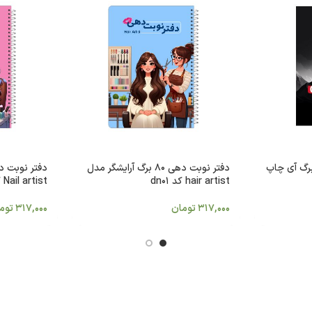
 ژورنال معاملاتی 50 برگ آی چاپ
دفتر نوبت دهی 80 برگ آرایشگر مدل
hair artist کد dn01
Nail artist کد dn02
317,000
تومان
317,000
توم