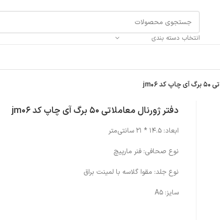
انتخاب دسته بندی
د jm06
دفتر ژورنال معاملاتی 50 برگ آی چاپ کد jm06
ابعاد: 14.5 * 21 سانتی‌متر
نوع صحافی: فنر مارپیچ
نوع جلد: مقوا گلاسه با لمینت براق
سایز: A5