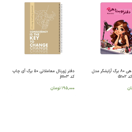
دفتر نوبت دهی 80 برگ آرایشگر مدل
دفتر ژورنال معاملاتی 50 برگ آی چاپ
کد jm03
ان
195,000
تومان