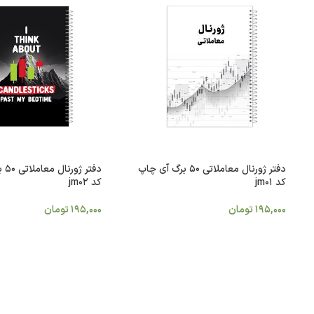
دفتر ژورنال معاملاتی 50 برگ آی چاپ
دفتر
کد jm01
کد jm02
195,000
تومان
195,000
تومان