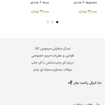
مجموعه 8 عددی
بسته 8 عددی
بس
49,000
تومان
49,000
تومان
0
ارسال سفارش
•
مرجوعی کالا
قوانین و مقررات
•
حریم خصوصی
درباره آی چاپ
•
تماس با آی چاپ
سوالات متداول
•
مجله آی چاپ
«با خیال راحت بخر ✌️»
روش های پرداخت