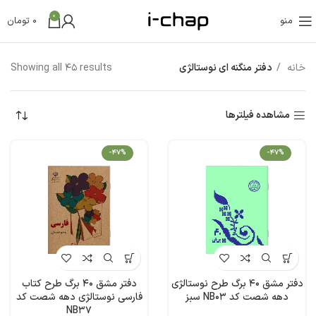
0
منو
0
تومان
خانه
دفتر منگنه ای نوستالژی
Showing all 45 results
مشاهده فیلترها
-47%
-47%
دفتر مشق 40 برگ طرح نوستالژی
دفتر مشق 40 برگ طرح کتاب
دهه شصت کد NB03 سبز
فارسی نوستالژی دهه شصت کد
NB37