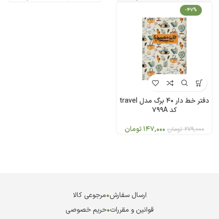
-47%
دفتر خط دار 40 برگ مدل travel
کد 799A
147,000
تومان
279,000
تومان
ارسال سفارش
•
مرجوعی کالا
قوانین و مقررات
•
حریم خصوصی