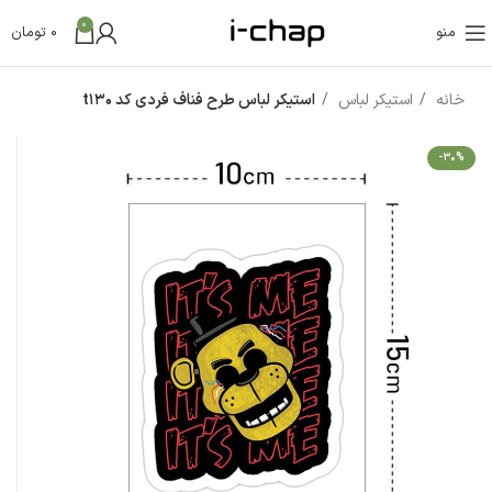
0
منو
0
تومان
خانه
استیکر لباس
استیکر لباس طرح فناف فردی کد t130
-30%