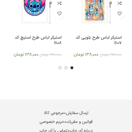
استیکر لباس طرح بلویی کد
استیکر لباس طرح استیچ کد
ا
7
t108
t107
138,000
تومان
138,000
تومان
198,000
تومان
198,000
تومان
0
ارسال سفارش
•
مرجوعی کالا
قوانین و مقررات
•
حریم خصوصی
درباره آی چاپ
•
تماس با آی چاپ