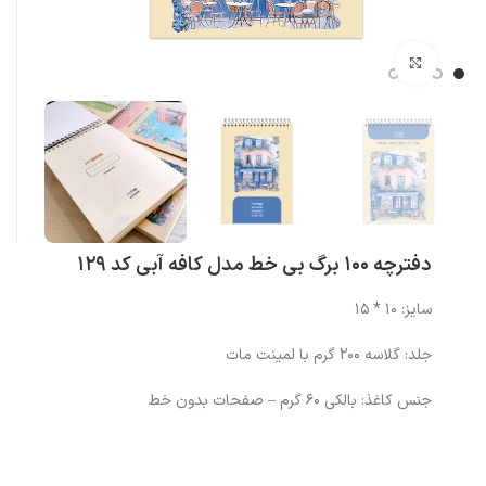
بزرگنمایی تصویر
دفترچه 100 برگ بی خط مدل کافه آبی کد 129
سایز: 10 * 15
جلد: گلاسه 200 گرم با لمینت مات
جنس کاغذ: بالکی 60 گرم – صفحات بدون خط