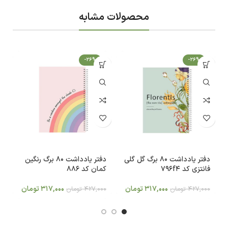
محصولات مشابه
-26%
-26%
دفتر یادداشت 80 برگ گل گلی
دفتر یادداشت 80 برگ رنگین
فانتزی کد 796f4
کمان کد 886
زم
317,000
تومان
317,000
تومان
427,000
تومان
427,000
تومان
0