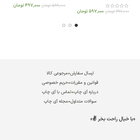
497,000
تومان
589,000
تومان
597,000
تومان
697,000
تومان
0
ارسال سفارش
•
مرجوعی کالا
قوانین و مقررات
•
حریم خصوصی
درباره آی چاپ
•
تماس با آی چاپ
سوالات متداول
•
مجله آی چاپ
«با خیال راحت بخر ✌️»