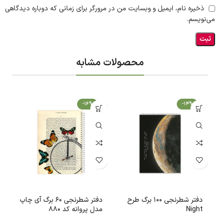
ذخیره نام، ایمیل و وبسایت من در مرورگر برای زمانی که دوباره دیدگاهی
می‌نویسم.
محصولات مشابه
-16%
-14%
دفتر شطرنجی 100 برگ طرح
دفتر شطرنجی 60 برگ آی چاپ
Night
مدل پروانه کد 880
م