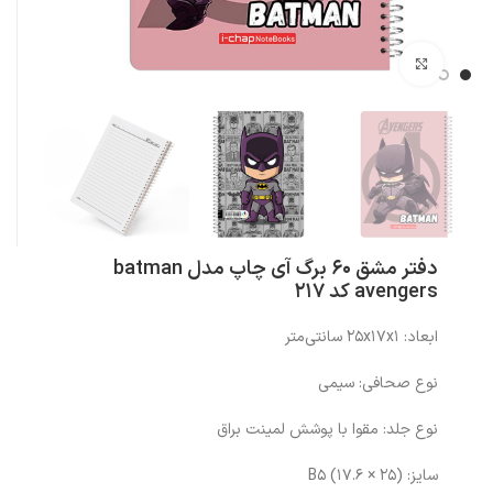
بزرگنمایی تصویر
دفتر مشق 60 برگ آی چاپ مدل batman
avengers کد 217
ابعاد: ۲۵x۱۷x۱ سانتی‌متر
نوع صحافی: سیمی
نوع جلد: مقوا با پوشش لمینت براق
سایز: (۲۵ × ۱۷.۶) B۵