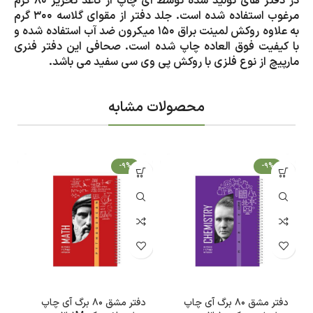
در دفتر های تولید شده توسط آی چاپ از کاغذ تحریر 80 گرم
مرغوب استفاده شده است. جلد دفتر از مقوای گلاسه 300 گرم
به علاوه روکش لمینت براق 150 میکرون ضد آب استفاده شده و
با کیفیت فوق العاده چاپ شده است. صحافی این دفتر فنری
مارپیچ از نوع فلزی با روکش پی وی سی سفید می باشد.
محصولات مشابه
-9%
-9%
دفتر مشق 80 برگ آی چاپ
دفتر مشق 80 برگ آی چاپ