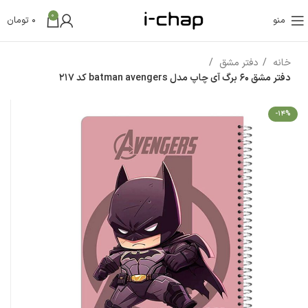
0
منو
0
تومان
خانه
دفتر مشق
دفتر مشق 60 برگ آی چاپ مدل batman avengers کد 217
-14%