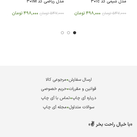
مدل شیمی کد 301c
مدل ریاضی کد 301M
es
498,000
تومان
498,000
تومان
547,000
تومان
547,000
تومان
0
ارسال سفارش
•
مرجوعی کالا
قوانین و مقررات
•
حریم خصوصی
درباره آی چاپ
•
تماس با آی چاپ
سوالات متداول
•
مجله آی چاپ
«با خیال راحت بخر ✌️»