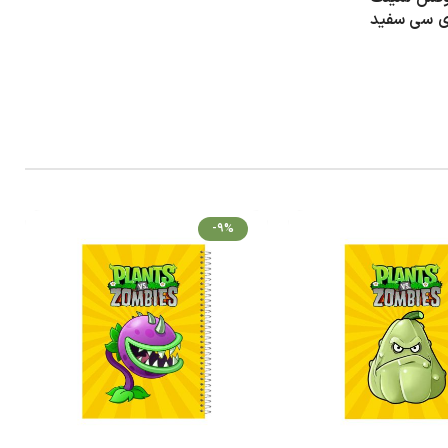
 وی سی سفید
-9%