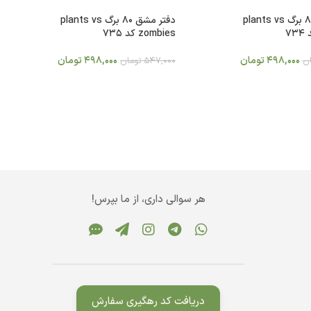
دفتر مشق 80 برگ plants vs
دفتر مشق 80 برگ plants vs
zombies کد 735
498,000
تومان
498,000
تومان
ن
547,000
تومان
هر سوالی داری، از ما بپرس!
دریافت کد رهگیری سفارش