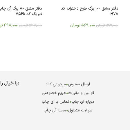
دفتر مشق 100 برگ طرح دخترانه کد
دفتر مشق 80 برگ آی
H75
فیزیک کد 756b
569,000
تومان
498,000
تو
597,000
تومان
547,000
تومان
«با خیال ر
ارسال سفارش
•
مرجوعی کالا
قوانین و مقررات
•
حریم خصوصی
درباره آی چاپ
•
تماس با آی چاپ
سوالات متداول
•
مجله آی چاپ