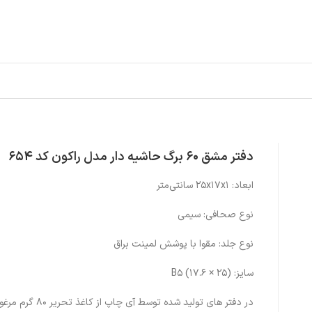
دفتر مشق 60 برگ حاشیه دار مدل راکون کد 654
ابعاد: ۲۵x۱۷x۱ سانتی‌متر
نوع صحافی: سیمی
نوع جلد: مقوا با پوشش لمینت براق
سایز: (۲۵ × ۱۷.۶) B۵
در دفتر های تولید شده توسط آی چا