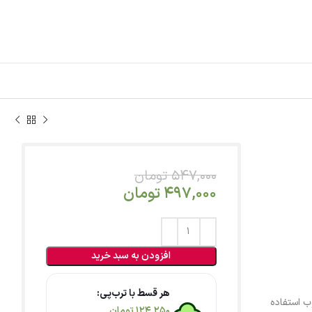
547,000
تومان
497,000
تومان
افزودن به سبد خرید
هر قسط با ترب‌پی:
پ از کاغذ تحریر 80 گرم مرغوب استفاده
124,250
تومان