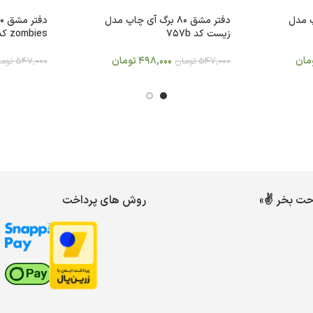
 چاپ مدل
دفتر مشق 80 برگ آی چاپ مدل
زیست کد 757b
zombies کد 734
مان
498,000
تومان
547,000
تومان
547,000
توما
احت بخر ✌️»
روش های پرداخت