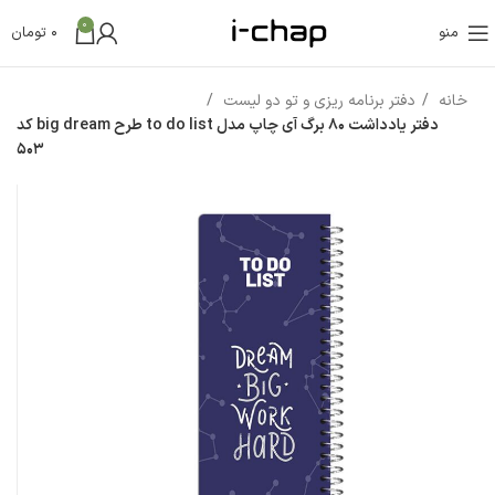
0
منو
0
تومان
خانه
دفتر برنامه ریزی و تو دو لیست
دفتر یادداشت 80 برگ آی چاپ مدل to do list طرح big dream کد
503