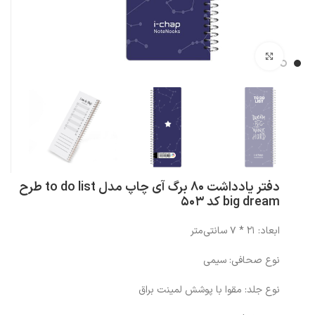
بزرگنمایی تصویر
دفتر یادداشت 80 برگ آی چاپ مدل to do list طرح
big dream کد 503
ابعاد: 21 * 7 سانتی‌متر
نوع صحافی: سیمی
نوع جلد: مقوا با پوشش لمینت براق