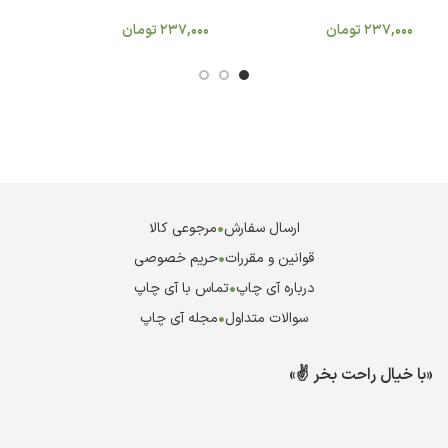
0
237,000
تومان
237,000
تومان
ارسال سفارش
•
مرجوعی کالا
قوانین و مقررات
•
حریم خصوصی
درباره آی چاپ
•
تماس با آی چاپ
سوالات متداول
•
مجله آی چاپ
«با خیال راحت بخر ✌️»