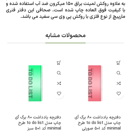
به علاوه روکش لمینت براق 150 میکرون ضد آب استفاده شده و
با کیفیت فوق العاده چاپ شده است. صحافی این دفتر فنری
مارپیچ از نوع فلزی با روکش پی وی سی سفید می باشد.
محصولات مشابه
دفترچه یادداشت 80 برگ آی
دفترچه یادداشت 80 برگ آی
چاپ مدل to do list طرح
چاپ مدل to do list طرح
خ
minimal کد 501 صورتی
minimal کد 501 سبز