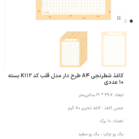
بزرگنمایی تصویر
کاغذ شطرنجی A4 طرح دار مدل قلب کد K112 بسته
10 عددی
ابعاد: 29.7 * 21 سانتی‌متر
جنس کاغذ : کاغذ تحریر 80 گرم
تعداد: 10 برگ
یک رو چاپ ، یک رو سفید