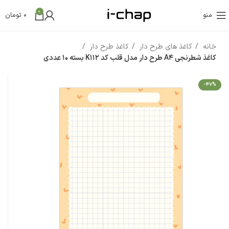
0
منو
0
تومان
خانه
کاغذ های طرح دار
کاغذ طرح دار
کاغذ شطرنجی A4 طرح دار مدل قلب کد K112 بسته 10 عددی
-47%