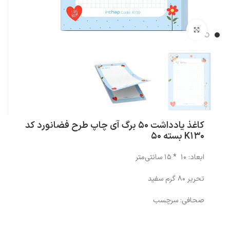
بزرگنمایی تصویر
کاغذ یادداشت 50 برگ آی چاپ طرح فضانورد کد
K130 بسته 50
ابعاد: 10 * 15 سانتی‌متر
تحریر 80 گرم سفید
صحافی: سرچسب