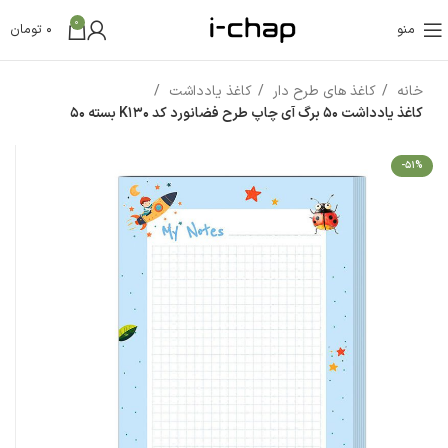
0
منو
0
تومان
خانه
کاغذ های طرح دار
کاغذ یادداشت
کاغذ یادداشت 50 برگ آی چاپ طرح فضانورد کد K130 بسته 50
-51%