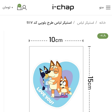
0
منو
0
تومان
خانه
استیکر لباس
استیکر لباس طرح بلویی کد t117
-30%