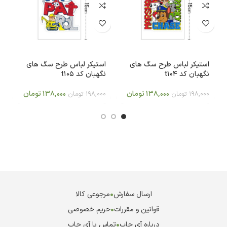
استیکر لباس طرح سگ های
استیکر لباس طرح سگ های
ا
نگهبان کد t104
نگهبان کد t105
ک
138,000
تومان
138,000
تومان
198,000
تومان
198,000
تومان
0
ارسال سفارش
•
مرجوعی کالا
قوانین و مقررات
•
حریم خصوصی
درباره آی چاپ
•
تماس با آی چاپ