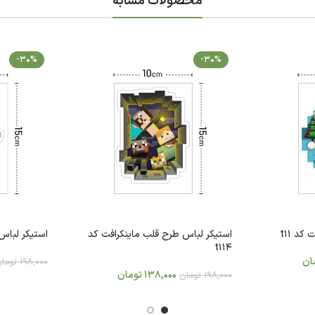
محصولات مشابه
-30%
-30%
د t11
استیکر لباس طرح قلب ماینکرافت کد
استیکر لباس 
t114
ان
198,000
توما
138,000
تومان
198,000
تومان