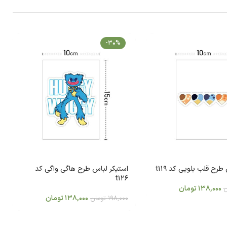
-30%
طرح قلب بلویی کد t119
استیکر لباس طرح هاگی واگی کد
t126
138,000
تومان
ن
138,000
تومان
198,000
تومان