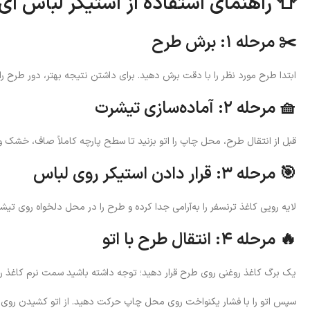
👕 راهنمای استفاده از استیکر لباس آی
✂️ مرحله ۱: برش طرح
ابتدا طرح مورد نظر را با دقت برش دهید. برای داشتن نتیجه بهتر، دور طرح را
🧺 مرحله ۲: آماده‌سازی تیشرت
قبل از انتقال طرح، محل چاپ را اتو بزنید تا سطح پارچه کاملاً صاف، خشک 
🎯 مرحله ۳: قرار دادن استیکر روی لباس
لایه رویی کاغذ ترنسفر را به‌آرامی جدا کرده و طرح را در محل دلخواه روی تیشر
🔥 مرحله ۴: انتقال طرح با اتو
یک برگ کاغذ روغنی روی طرح قرار دهید؛ توجه داشته باشید سمت نرم کاغذ رو
سپس اتو را با فشار یکنواخت روی محل چاپ حرکت دهید. از اتو کشیدن روی کل