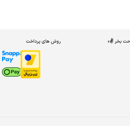
احت بخر ✌️»
روش های پرداخت