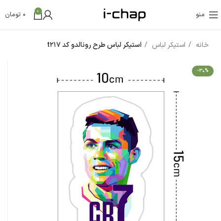
0
منو
0
تومان
خانه
استیکر لباس
استیکر لباس طرح رونالدو کد t217
-30%