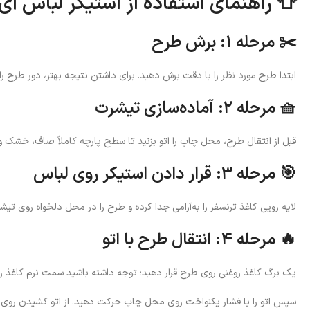
👕 راهنمای استفاده از استیکر لباس آی
✂️ مرحله ۱: برش طرح
ابتدا طرح مورد نظر را با دقت برش دهید. برای داشتن نتیجه بهتر، دور طرح را
🧺 مرحله ۲: آماده‌سازی تیشرت
قبل از انتقال طرح، محل چاپ را اتو بزنید تا سطح پارچه کاملاً صاف، خشک 
🎯 مرحله ۳: قرار دادن استیکر روی لباس
لایه رویی کاغذ ترنسفر را به‌آرامی جدا کرده و طرح را در محل دلخواه روی تیشر
🔥 مرحله ۴: انتقال طرح با اتو
یک برگ کاغذ روغنی روی طرح قرار دهید؛ توجه داشته باشید سمت نرم کاغذ رو
سپس اتو را با فشار یکنواخت روی محل چاپ حرکت دهید. از اتو کشیدن روی کل