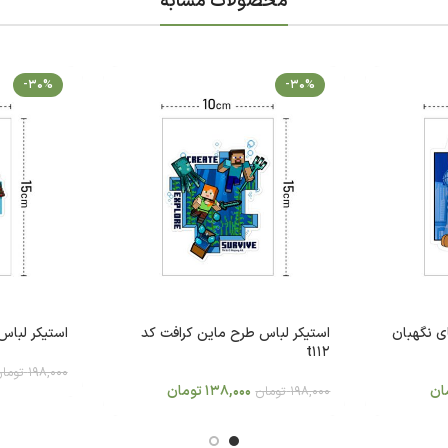
محصولات مشابه
-30%
-30%
ی نگهبان
استیکر لباس طرح ماین کرافت کد
استیکر لباس 
t112
198,000
توما
ان
138,000
تومان
198,000
تومان