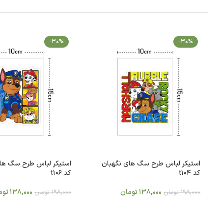
-30%
-30%
استیکر لباس طرح سگ های نگهبان
استیکر لباس طرح سگ ها
کد t104
کد t106
138,000
تومان
138,000
توم
198,000
تومان
198,000
تومان