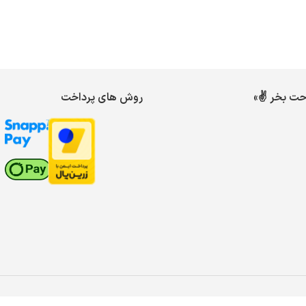
احت بخر ✌️»
روش های پرداخت