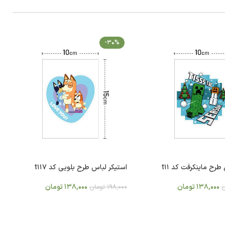
-30%
طرح ماینکرفت کد t11
استیکر لباس طرح بلویی کد t117
138,000
تومان
138,000
تومان
ن
198,000
تومان