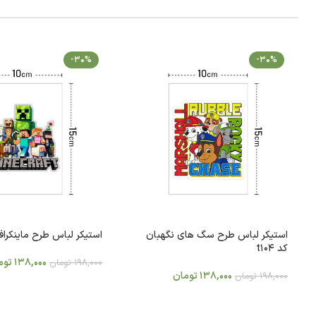
-30%
-30%
استیکر لباس طرح سگ های نگهبان
استیکر لباس طرح ماینکرافت ک
کد t104
138,000
توم
198,000
تومان
138,000
تومان
198,000
تومان