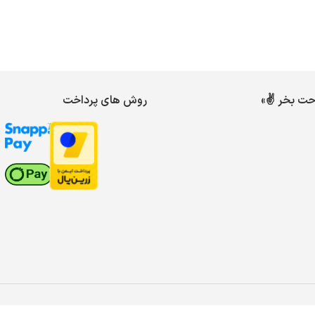
احت بخر ✌️»
روش های پرداخت