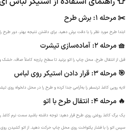
👕 راهنمای استفاده از استیکر لباس آی
✂️ مرحله ۱: برش طرح
ابتدا طرح مورد نظر را با دقت برش دهید. برای داشتن نتیجه بهتر، دور طرح را
🧺 مرحله ۲: آماده‌سازی تیشرت
قبل از انتقال طرح، محل چاپ را اتو بزنید تا سطح پارچه کاملاً صاف، خشک 
🎯 مرحله ۳: قرار دادن استیکر روی لباس
لایه رویی کاغذ ترنسفر را به‌آرامی جدا کرده و طرح را در محل دلخواه روی تیشر
🔥 مرحله ۴: انتقال طرح با اتو
یک برگ کاغذ روغنی روی طرح قرار دهید؛ توجه داشته باشید سمت نرم کاغذ رو
سپس اتو را با فشار یکنواخت روی محل چاپ حرکت دهید. از اتو کشیدن روی کل