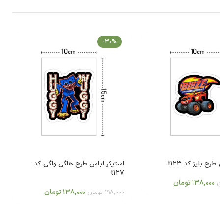
-30%
رح بلیز کد t123
استیکر لباس طرح هاگی واگی کد
t127
138,000
تومان
ن
138,000
تومان
198,000
تومان