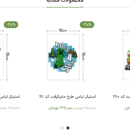
محصولات مشابه
-30%
-30%
د t110
استیکر لباس طرح ماینکرفت کد t11
استیکر لباس ط
ان
138,000
تومان
198,000
تومان
198,000
توما