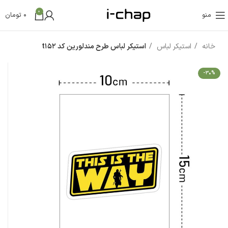
0
منو
0
تومان
خانه
استیکر لباس
استیکر لباس طرح مندلورین کد t152
-30%