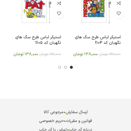
استیکر لباس طرح سگ های
استیکر لباس طرح سگ های
ا
نگهبان کد t104
نگهبان کد t105
نگ
138,000
تومان
138,000
تومان
198,000
تومان
198,000
تومان
0
ارسال سفارش
•
مرجوعی کالا
قوانین و مقررات
•
حریم خصوصی
درباره آی چاپ
•
تماس با آی چاپ