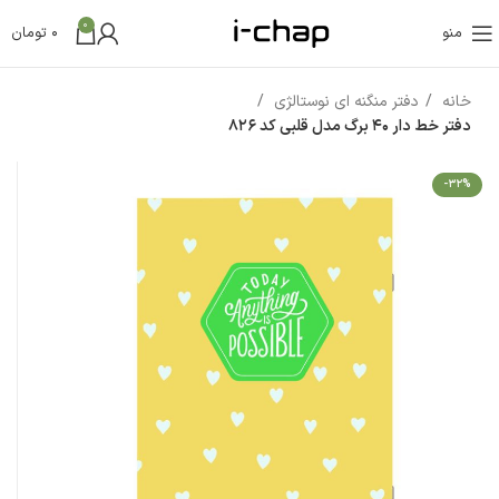
0
منو
0
تومان
خانه
دفتر منگنه ای نوستالژی
دفتر خط دار 40 برگ مدل قلبی کد 826
-32%