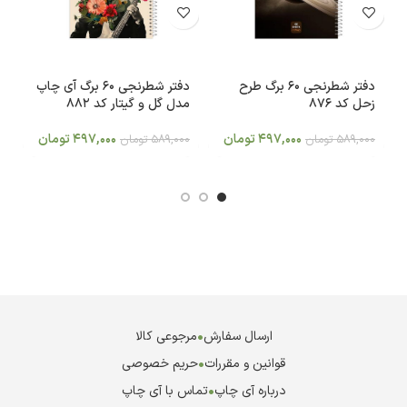
دفتر شطرنجی 60 برگ طرح
دفتر شطرنجی 60 برگ آی چاپ
زحل کد 876
مدل گل و گیتار کد 882
م
497,000
تومان
497,000
تومان
589,000
تومان
589,000
تومان
0
ارسال سفارش
•
مرجوعی کالا
قوانین و مقررات
•
حریم خصوصی
درباره آی چاپ
•
تماس با آی چاپ