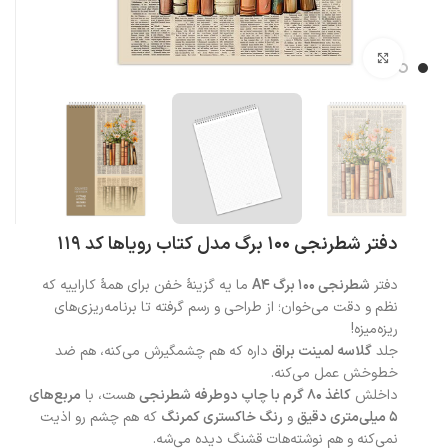
بزرگنمایی تصویر
دفتر شطرنجی 100 برگ مدل کتاب رویاها کد 119
دفتر
شطرنجی 100 برگ A4
ما یه گزینهٔ خفن برای همهٔ کاراییه که
نظم و دقت می‌خوان؛ از طراحی و رسم گرفته تا برنامه‌ریزی‌های
ریزه‌میزه!
جلد
گلاسه لمینت براق
داره که هم چشمگیرش می‌کنه، هم ضد
خط‌وخش عمل می‌کنه.
داخلش
کاغذ ۸۰ گرم با چاپ دوطرفه شطرنجی
هست، با
مربع‌های
۵ میلی‌متری دقیق
و
رنگ خاکستری کمرنگ
که هم چشم رو اذیت
نمی‌کنه و هم نوشته‌هات قشنگ دیده می‌شه.