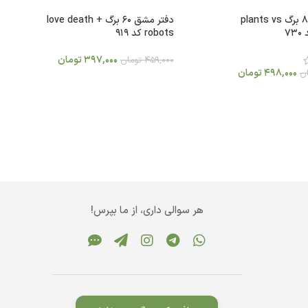
دفتر مشق 80 برگ plants vs
دفتر مشق 60 برگ love death +
robots کد 919
397,000
تومان
459,000
تومان
498,000
تومان
ن
هر سوالی داری، از ما بپرس!