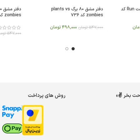
دفتر مشق 60 برگ ماینکرافت Run کد
دفتر مشق 80 برگ plants vs
zombies کد 736
zombies کد 730
مان
498,000
تومان
547,000
تومان
547,000
توما
احت بخر ✌️»
روش های پرداخت