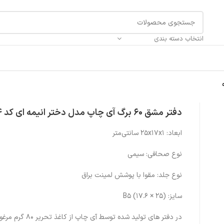
انتخاب دسته بندی
دفتر مشق 60 برگ آی چاپ مدل دختر انیمه ای کد 964
ابعاد: ۲۵x۱۷x۱ سانتی‌متر
نوع صحافی: سیمی
نوع جلد: مقوا با پوشش لمینت براق
سایز: (۲۵ × ۱۷.۶) B۵
در دفتر های تولید شده توسط آی چا