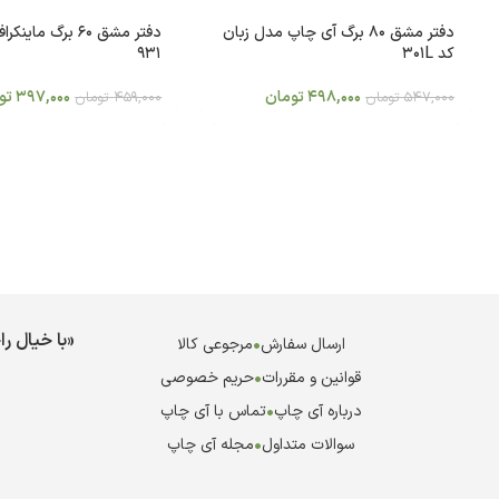
دفتر مشق 80 برگ آی چاپ مدل زبان
کد 301L
931
498,000
تومان
397,000
تو
547,000
تومان
459,000
تومان
«با خیال ر
ارسال سفارش
•
مرجوعی کالا
قوانین و مقررات
•
حریم خصوصی
درباره آی چاپ
•
تماس با آی چاپ
سوالات متداول
•
مجله آی چاپ