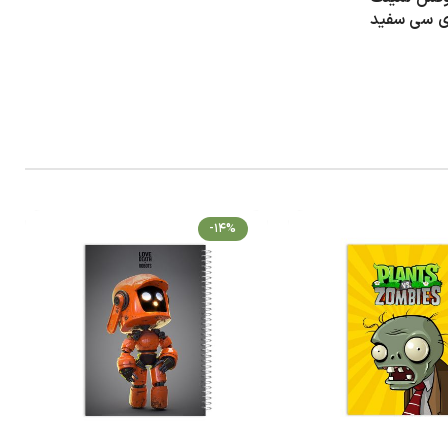
 وی سی سفید
-14%