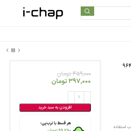
459,000
تومان
397,000
تومان
افزودن به سبد خرید
هر قسط با ترب‌پی:
پ از کاغذ تحریر 80 گرم مرغوب استفاده
99,250
تومان