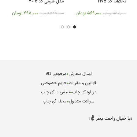
دخترانه کد H75
مدل شیمی کد 301c
es
569,000
تومان
498,000
تومان
597,000
تومان
547,000
تومان
0
ارسال سفارش
•
مرجوعی کالا
قوانین و مقررات
•
حریم خصوصی
درباره آی چاپ
•
تماس با آی چاپ
سوالات متداول
•
مجله آی چاپ
«با خیال راحت بخر ✌️»