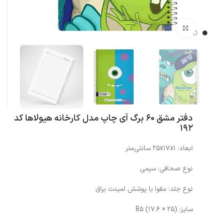
بزرگنمایی تصویر
دفتر مشق 60 برگ آی چاپ مدل کارخانه هیولاها کد
192
ابعاد: ۲۵x۱۷x۱ سانتی‌متر
نوع صحافی: سیمی
نوع جلد: مقوا با پوشش لمینت براق
سایز: (۲۵ × ۱۷.۶) B۵