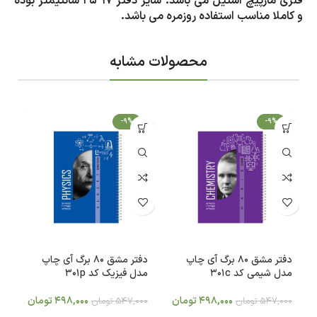
فنری مارپیچ استیل می باشد. سایز دفتر 17*25 سانتیمتر بوده
و کاملا مناسب استفاده روزمره می باشد.
محصولات مشابه
-9%
-9%
دفتر مشق 80 برگ آی چاپ
دفتر مشق 80 برگ آی چاپ
مدل شیمی کد 301c
مدل فیزیک کد 301p
ns
498,000
تومان
498,000
تومان
547,000
تومان
547,000
تومان
0