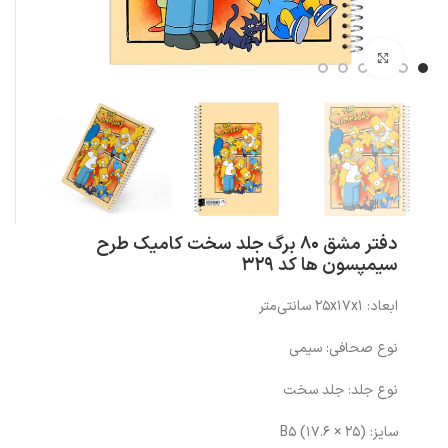
بزرگنمایی تصویر
دفتر مشق 80 برگ جلد سخت کامیک طرح
سیمپسون ها کد 329
ابعاد: ۲۵x۱۷x۱ سانتی‌متر
نوع صحافی: سیمی
نوع جلد: جلد سخت
سایز: (۲۵ × ۱۷.۶) B۵