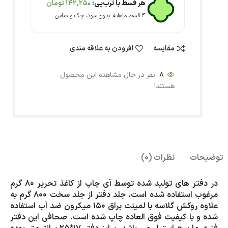
هر قسط با ترب‌پی:
142,250
تومان
۴ قسط ماهانه. بدون سود، چک و ضامن.
مقایسه
افزودن به علاقه مندی
8
نفر در حال مشاهده این محصول
هستند!
توضیحات
نظرات (0)
در دفتر های تولید شده توسط آی چاپ از کاغذ تحریر 80 گرم
مرغوب استفاده شده است. جلد دفتر از جلد سخت 800 گرم به
علاوه روکش گلاسه با لمینت براق 150 میکرون ضد آب استفاده
شده و با کیفیت فوق العاده چاپ شده است. صحافی این دفتر