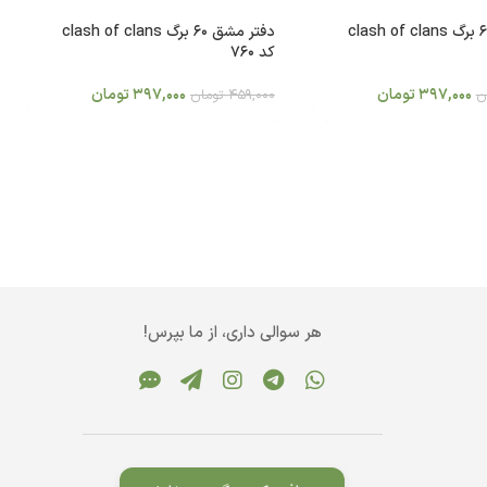
دفتر مشق 60 برگ clash of clans
دفتر مشق 60 برگ clash of clans
کد 760
397,000
تومان
397,000
تومان
ن
459,000
تومان
هر سوالی داری، از ما بپرس!