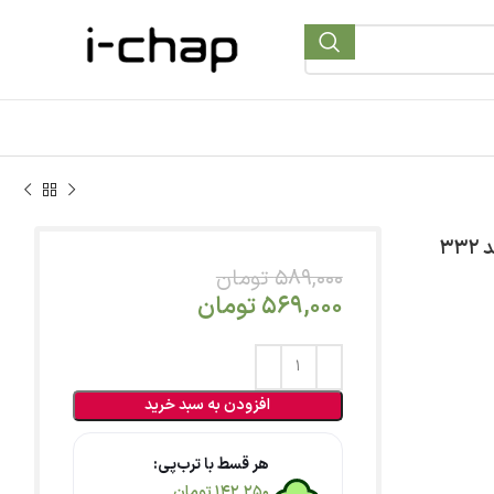
589,000
تومان
569,000
تومان
افزودن به سبد خرید
هر قسط با ترب‌پی:
142,250
تومان