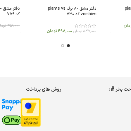
plants v
دفتر مشق 80 برگ plants vs
zombies کد 730
کد 759
مان
459,000
توما
498,000
تومان
547,000
تومان
احت بخر ✌️»
روش های پرداخت