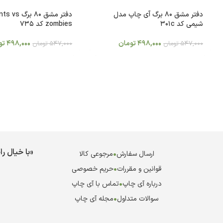
دفتر مشق 80 برگ آی چاپ مدل
دفتر مشق 80 برگ s
شیمی کد 301c
zombies کد 735
498,000
تومان
498,000
تو
547,000
تومان
547,000
تومان
«با خیال ر
ارسال سفارش
•
مرجوعی کالا
قوانین و مقررات
•
حریم خصوصی
درباره آی چاپ
•
تماس با آی چاپ
سوالات متداول
•
مجله آی چاپ