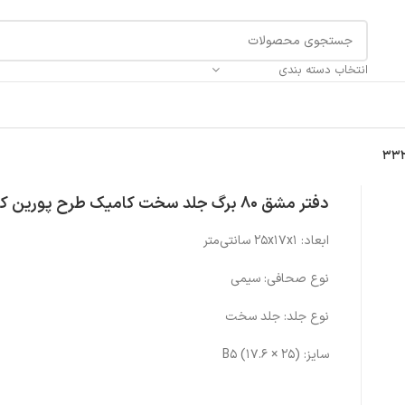
انتخاب دسته بندی
دفتر مشق 80 برگ جلد سخت کامیک طرح پورین کد 332
ابعاد: ۲۵x۱۷x۱ سانتی‌متر
نوع صحافی: سیمی
نوع جلد: جلد سخت
سایز: (۲۵ × ۱۷.۶) B۵