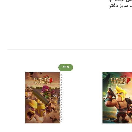
. سایز دفتر
-14%