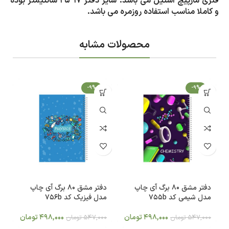
فنری مارپیچ استیل می باشد. سایز دفتر 17*25 سانتیمتر بوده
و کاملا مناسب استفاده روزمره می باشد.
محصولات مشابه
-9%
-9%
دفتر مشق 80 برگ آی چاپ
دفتر مشق 80 برگ آی چاپ
مدل شیمی کد 755b
مدل فیزیک کد 756b
م
498,000
تومان
498,000
تومان
547,000
تومان
547,000
تومان
0