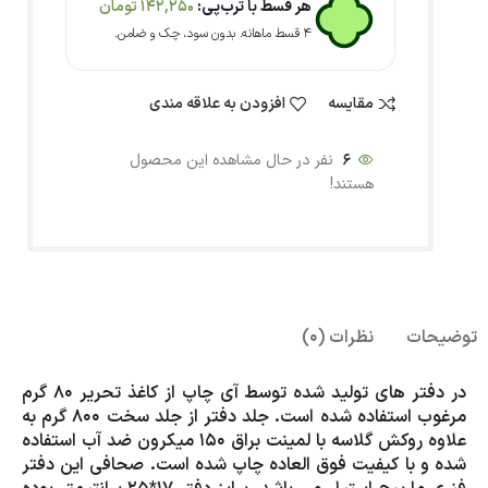
هر قسط با ترب‌پی:
142,250
تومان
۴ قسط ماهانه. بدون سود، چک و ضامن.
مقایسه
افزودن به علاقه مندی
6
نفر در حال مشاهده این محصول
هستند!
توضیحات
نظرات (0)
در دفتر های تولید شده توسط آی چاپ از کاغذ تحریر 80 گرم
مرغوب استفاده شده است. جلد دفتر از جلد سخت 800 گرم به
علاوه روکش گلاسه با لمینت براق 150 میکرون ضد آب استفاده
شده و با کیفیت فوق العاده چاپ شده است. صحافی این دفتر