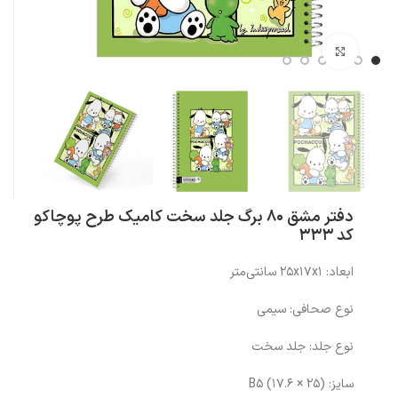
بزرگنمایی تصویر
دفتر مشق 80 برگ جلد سخت کامیک طرح پوچاکو
کد 333
ابعاد: ۲۵x۱۷x۱ سانتی‌متر
نوع صحافی: سیمی
نوع جلد: جلد سخت
سایز: (۲۵ × ۱۷.۶) B۵