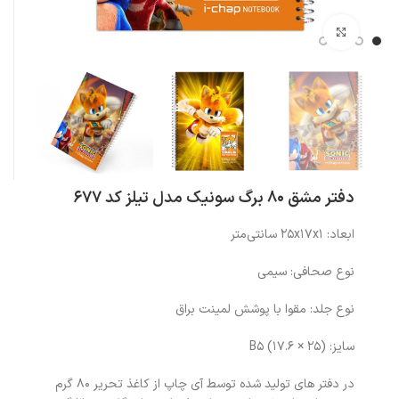
بزرگنمایی تصویر
دفتر مشق 80 برگ سونیک مدل تیلز کد 677
ابعاد: ۲۵x۱۷x۱ سانتی‌متر
نوع صحافی: سیمی
نوع جلد: مقوا با پوشش لمینت براق
سایز: (۲۵ × ۱۷.۶) B۵
در دفتر های تولید شده توسط آی چاپ از کاغذ تحریر 80 گرم