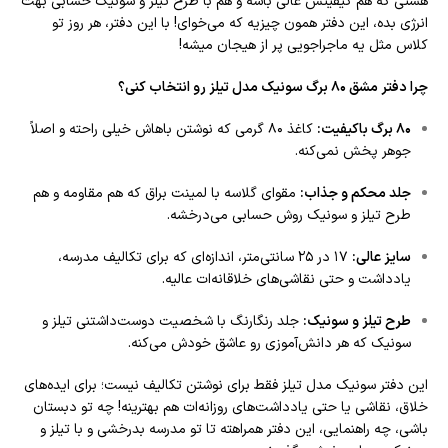
هستی که هم کیفیتش عالی باشه و هم با طرح تیلز و سونیک حسابی بهت
انرژی بده، این دفتر همون چیزیه که می‌خوای! با این دفتر، هر روز تو
کلاس مثل یه ماجراجویی پر از هیجان میشه!
چرا دفتر مشق 80 برگ سونیک مدل تیلز رو انتخاب کنی؟
80 برگ باکیفیت:
کاغذ 80 گرمی که نوشتن باهاش خیلی راحته و اصلاً
جوهر پخش نمی‌کنه.
جلد محکم و جذاب:
مقوای گلاسه با لمینت براق که هم مقاومه و هم
طرح تیلز و سونیک روش حسابی می‌درخشه.
سایز عالی:
17 در 25 سانتی‌متر، اندازه‌ای که برای تکالیف مدرسه،
یادداشت و حتی نقاشی‌های خلاقانه‌ات عالیه.
طرح تیلز و سونیک:
جلد رنگارنگ با شخصیت دوست‌داشتنی تیلز و
سونیک که هر دانش‌آموزی رو عاشق خودش می‌کنه.
این دفتر سونیک مدل تیلز فقط برای نوشتن تکالیف نیست؛ برای ایده‌های
خلاق، نقاشی یا حتی یادداشت‌های روزانه‌ات هم بهترینه! چه تو دبستان
باشی، چه راهنمایی، این دفتر همراهته تا تو مدرسه بدرخشی و با تیلز و