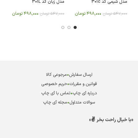
مدل شیمی کد 301c
مدل زبان کد 301L
م
498,000
تومان
498,000
تومان
547,000
تومان
547,000
تومان
0
ارسال سفارش
•
مرجوعی کالا
قوانین و مقررات
•
حریم خصوصی
درباره آی چاپ
•
تماس با آی چاپ
سوالات متداول
•
مجله آی چاپ
«با خیال راحت بخر ✌️»