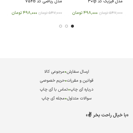
مدل فیزیک کد 301p
مدل ریاضی کد 754b
es
498,000
تومان
498,000
تومان
547,000
تومان
547,000
تومان
0
ارسال سفارش
•
مرجوعی کالا
قوانین و مقررات
•
حریم خصوصی
درباره آی چاپ
•
تماس با آی چاپ
سوالات متداول
•
مجله آی چاپ
«با خیال راحت بخر ✌️»