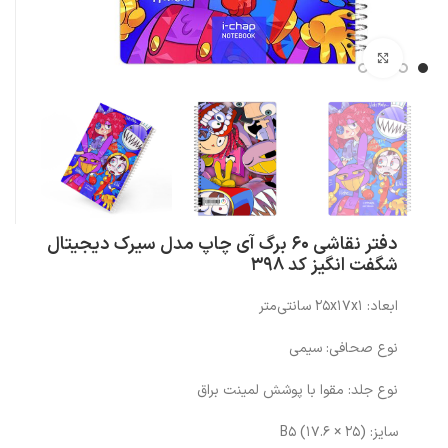
بزرگنمایی تصویر
دفتر نقاشی 60 برگ آی چاپ مدل سیرک دیجیتال
شگفت انگیز کد 398
ابعاد: ۲۵x۱۷x۱ سانتی‌متر
نوع صحافی: سیمی
نوع جلد: مقوا با پوشش لمینت براق
سایز: (۲۵ × ۱۷.۶) B۵