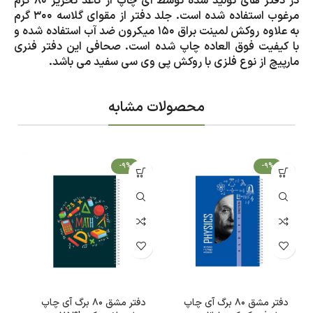
در دفتر های تولید شده توسط آی چاپ از کاغذ تحریر 80 گرم
مرغوب استفاده شده است. جلد دفتر از مقوای گلاسه 300 گرم
به علاوه روکش لمینت براق 150 میکرون ضد آب استفاده شده و
با کیفیت فوق العاده چاپ شده است. صحافی این دفتر فنری
مارپیچ از نوع فلزی با روکش پی وی سی سفید می باشد.
محصولات مشابه
-9%
-9%
دفتر مشق 80 برگ آی چاپ
دفتر مشق 80 برگ آی چاپ