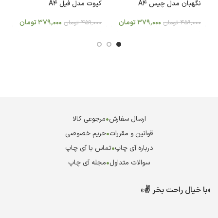
نگهبان مدل چیس A4
کیوت مدل فیل A4
ک
379,000
تومان
379,000
تومان
459,000
تومان
459,000
تومان
0
ارسال سفارش
•
مرجوعی کالا
قوانین و مقررات
•
حریم خصوصی
درباره آی چاپ
•
تماس با آی چاپ
سوالات متداول
•
مجله آی چاپ
«با خیال راحت بخر ✌️»