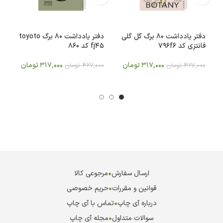
دفتر یادداشت 80 برگ گل گلی
دفتر یادداشت 80 برگ toyoto
فانتزی کد 796f6
fj45 کد 860
lux
317,000
تومان
317,000
تومان
427,000
تومان
427,000
تومان
0
ارسال سفارش
•
مرجوعی کالا
قوانین و مقررات
•
حریم خصوصی
درباره آی چاپ
•
تماس با آی چاپ
سوالات متداول
•
مجله آی چاپ