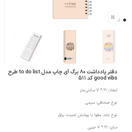
بزرگنمایی تصویر
دفتر یادداشت 80 برگ آی چاپ مدل to do list طرح
good vibs کد 511
ابعاد: 21 * 7 سانتی‌متر
نوع صحافی: سیمی
نوع جلد: مقوا با پوشش لمینت براق
سایز: 21 * 7 جیبی