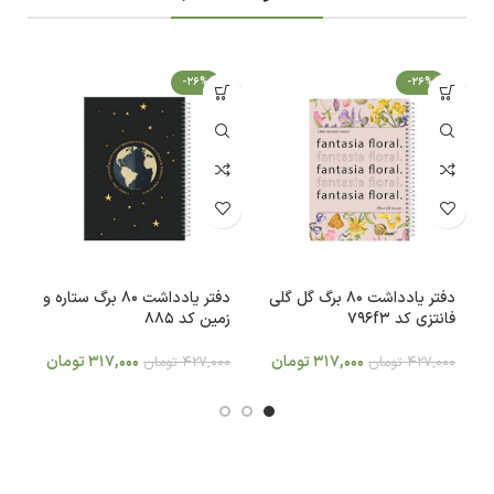
-26%
-26%
دفتر یادداشت 80 برگ گل گلی
دفتر یادداشت 80 برگ ستاره و
فانتزی کد 796f3
زمین کد 885
460
317,000
تومان
317,000
تومان
427,000
تومان
427,000
تومان
0