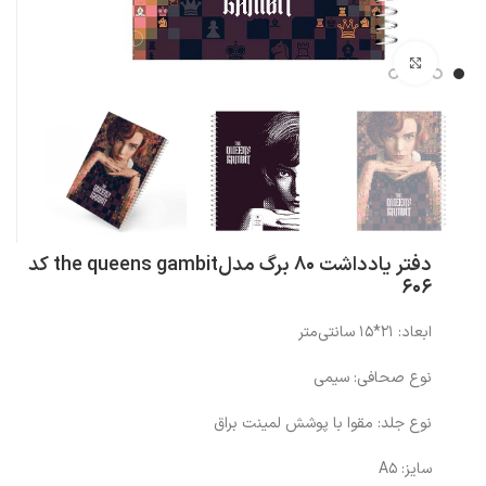
بزرگنمایی تصویر
دفتر یادداشت 80 برگ مدلthe queens gambit کد
606
ابعاد: 21*15 سانتی‌متر
نوع صحافی: سیمی
نوع جلد: مقوا با پوشش لمینت براق
سایز: A5