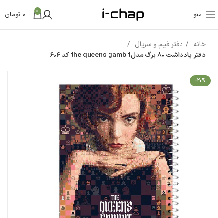
0
منو
0
تومان
خانه
دفتر فیلم و سریال
دفتر یادداشت 80 برگ مدلthe queens gambit کد 606
-20%