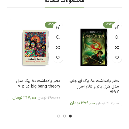
محصولات مشابه
-20%
-24%
دفتر یادداشت 80 برگ آی چاپ
دفتر یادداشت 80 برگ مدل
مدل هری پاتر و تالار اسرار
big bang theory کد 715
ag
HP02
317,000
تومان
398,000
تومان
0
379,000
تومان
497,000
تومان