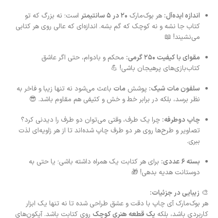
اندازه ایده‌آل:
هر بوک‌مارک
۲۰ در ۵ سانتیمتر
است؛ نه بزرگ که تو
کتاب جا نشه و نه کوچک که گم بشه. اندازه‌ای که عالی روی هر کتابی
می‌نشیند! 📖
مقوای با کیفیت ۲۵۰ گرمی:
محکم و بادوام، حتی اگر عاشق
کتاب‌بازی‌های پرهیجان باشی! 💪
سلفون مات شیک:
پوشش
مات
باعث می‌شود نه تنها زیبا و فاخر به
نظر برسد، بلکه در برابر خط و خش و کثیفی هم مقاوم باشد. 😎
چاپ دوطرفه:
چرا یک طرف، وقتی می‌توان دو طرف را دیدنی کرد؟
تصاویر و طرح‌ها روی هر دو طرف چاپ شده‌اند تا از هر زاویه‌ای لذت
ببری.
بسته ۶ عددی:
برای هر کتابت یک همراه داشته باشی؛ یا حتی به
دوستانت هدیه بدهی! 🎁
🎨
زیبایی در جزئیات:
هر بوک‌مارک آی چاپ با دقت و عشق طراحی شده تا نه تنها یک ابزار
کاربردی باشد، بلکه
یک قطعه هنری کوچک
روی کتابت باشد. آیکون‌های