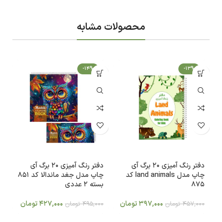
محصولات مشابه
-14%
-13%
دفتر رنگ آمیزی 20 برگ آی
دفتر رنگ آمیزی 20 برگ آی
چاپ مدل land animals کد
چاپ مدل جغد ماندالا کد 851
م
875
بسته 2 عددی
0
397,000
تومان
427,000
تومان
457,000
تومان
495,000
تومان