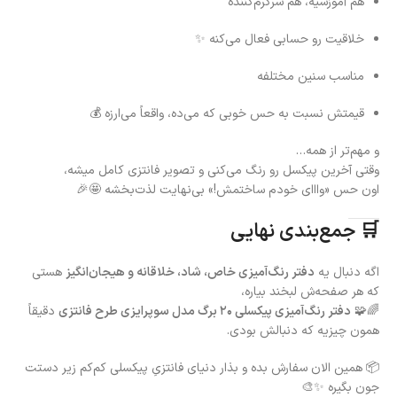
هم آموزشیه، هم سرگرم‌کننده
خلاقیت رو حسابی فعال می‌کنه ✨
مناسب سنین مختلفه
قیمتش نسبت به حس خوبی که می‌ده، واقعاً می‌ارزه 💰
و مهم‌تر از همه…
وقتی آخرین پیکسل رو رنگ می‌کنی و تصویر فانتزی کامل میشه،
اون حس «وااای خودم ساختمش!» بی‌نهایت لذت‌بخشه 🤩🎉
🛒 جمع‌بندی نهایی
اگه دنبال یه
دفتر رنگ‌آمیزی خاص، شاد، خلاقانه و هیجان‌انگیز
هستی
که هر صفحه‌ش لبخند بیاره،
🌈🧩
دفتر رنگ‌آمیزی پیکسلی ۲۰ برگ مدل سوپرایزی طرح فانتزی
دقیقاً
همون چیزیه که دنبالش بودی.
📦 همین الان سفارش بده و بذار دنیای فانتزیِ پیکسلی کم‌کم زیر دستت
جون بگیره ✨🎨