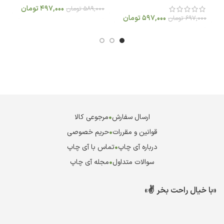
497,000
تومان
589,000
تومان
0
597,000
تومان
697,000
تومان
ارسال سفارش
•
مرجوعی کالا
قوانین و مقررات
•
حریم خصوصی
درباره آی چاپ
•
تماس با آی چاپ
سوالات متداول
•
مجله آی چاپ
«با خیال راحت بخر ✌️»