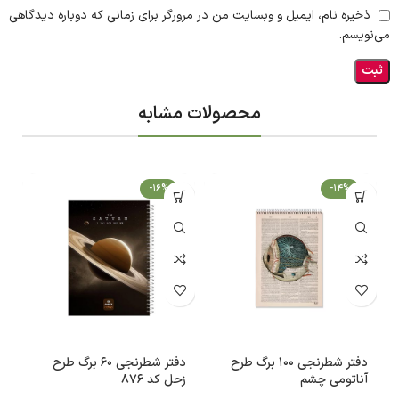
ذخیره نام، ایمیل و وبسایت من در مرورگر برای زمانی که دوباره دیدگاهی
می‌نویسم.
محصولات مشابه
-16%
-14%
دفتر شطرنجی 100 برگ طرح
دفتر شطرنجی 60 برگ طرح
آناتومی چشم
زحل کد 876
م