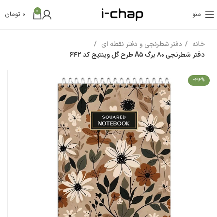
0
منو
0
تومان
خانه
دفتر شطرنجی و دفتر نقطه ای
دفتر شطرنجی 80 برگ A5 طرح گل وینتیج کد 642
-36%