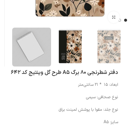
بزرگنمایی تصویر
دفتر شطرنجی 80 برگ A5 طرح گل وینتیج کد 642
ابعاد: 15 * 21 سانتی‌متر
نوع صحافی: سیمی
نوع جلد: مقوا با پوشش لمینت براق
سایز: A5