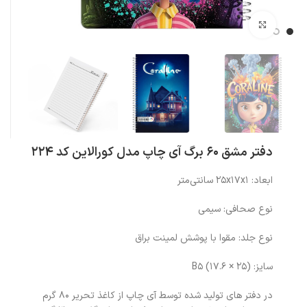
بزرگنمایی تصویر
دفتر مشق 60 برگ آی چاپ مدل کورالاین کد 224
ابعاد: ۲۵x۱۷x۱ سانتی‌متر
نوع صحافی: سیمی
نوع جلد: مقوا با پوشش لمینت براق
سایز: (۲۵ × ۱۷.۶) B۵
در دفتر های تولید شده توسط آی چاپ از کاغذ تحریر 80 گرم