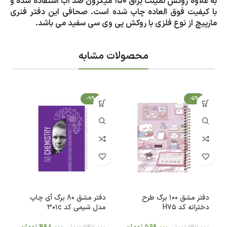
به علاوه روکش لمینت براق 150 میکرون ضد آب استفاده شده و
با کیفیت فوق العاده چاپ شده است. صحافی این دفتر فنری
مارپیچ از نوع فلزی با روکش پی وی سی سفید می باشد.
محصولات مشابه
-9%
-5%
دفتر مشق 100 برگ طرح
دفتر مشق 80 برگ آی چاپ
دخترانه کد H75
مدل شیمی کد 301c
es