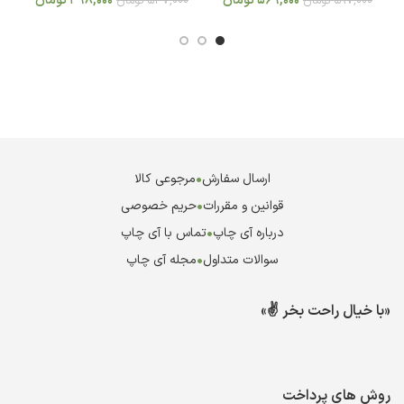
569,000
تومان
498,000
تومان
597,000
تومان
547,000
تومان
0
ارسال سفارش
•
مرجوعی کالا
قوانین و مقررات
•
حریم خصوصی
درباره آی چاپ
•
تماس با آی چاپ
سوالات متداول
•
مجله آی چاپ
«با خیال راحت بخر ✌️»
روش های پرداخت